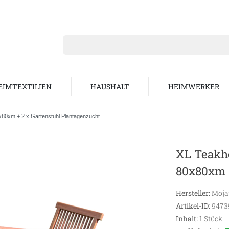
EIMTEXTILIEN
HAUSHALT
HEIMWERKER
0x80xm + 2 x Gartenstuhl Plantagenzucht
XL Teakho
80x80xm +
Hersteller:
Moj
Artikel-ID:
9473
Inhalt:
1
Stück