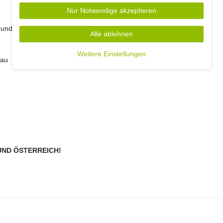
Nur Notwendige akzeptieren
und kein Wildwuchs und V-Legal zertifiziert
Alle ablehnen
Weitere Einstellungen
bau
ND ÖSTERREICH!