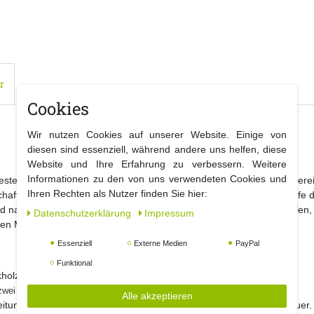
r
Cookies
Wir nutzen Cookies auf unserer Website. Einige von
diesen sind essenziell, während andere uns helfen, diese
Website und Ihre Erfahrung zu verbessern. Weitere
Informationen zu den von uns verwendeten Cookies und
estellt. Das exklusive Design ist eine Bereicherung für jeden Wohnber
Ihren Rechten als Nutzer finden Sie hier:
haftetem Plantagenbau. Bitte beachten Sie, dass Holzmöbel im laufe der
d natürlich und werden sich nie ganz verhinder lassen. Wir empfehlen
Daten­schutz­erklärung
Impressum
 den Möbeln zu haben.
Essenziell
Externe Medien
PayPal
Funktional
holz gearbeitet.
zwei Klappsesseln.
Alle akzeptieren
itung versprechen eine hohe Stabilität und eine lange Nutzungsdauer.