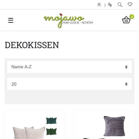
|
0
☰
DEKOKISSEN