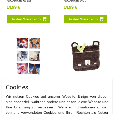
40x40cm grau
40x40cm Rot
14,99 €
14,99 €
In den Warenkorb
In den Warenkorb
6 Stück X-Mas Kissen
Dekoratives Kissen
Cookies
Weihnachtskissen Deko
Kuschelkissen
Weihnachten 25x25cm
Sofakissen Tiermotiv
Wir nutzen Cookies auf unserer Website. Einige von diesen
30cm
14,99 €
sind essenziell, während andere uns helfen, diese Website und
UVP 24,99 €
6,99 €
Ihre Erfahrung zu verbessern. Weitere Informationen zu den
von uns verwendeten Cookies und Ihren Rechten als Nutzer
In den Warenkorb