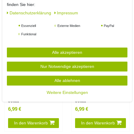
finden Sie hier:
In den Warenkorb
Daten­schutz­erklärung
Impressum
Essenziell
Externe Medien
PayPal
Funktional
Alle akzeptieren
Nur Notwendige akzeptieren
Alle ablehnen
Dekoratives Kissen
Dekoratives Kissen
Kuschelkissen
Kuschelkissen
Weitere Einstellungen
Sofakissen Tiermotiv
Sofakissen Tiermotiv
30cm
30cm
6,99 €
6,99 €
In den Warenkorb
In den Warenkorb