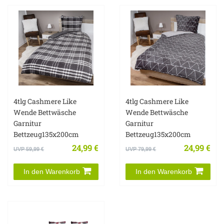
4tlg Cashmere Like
4tlg Cashmere Like
Wende Bettwäsche
Wende Bettwäsche
Garnitur
Garnitur
Bettzeug135x200cm
Bettzeug135x200cm
24,99 €
24,99 €
UVP 59,99 €
UVP 79,99 €
In den Warenkorb
In den Warenkorb