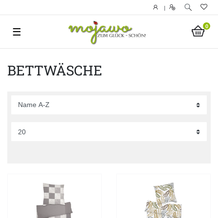
|
0
☰
BETTWÄSCHE