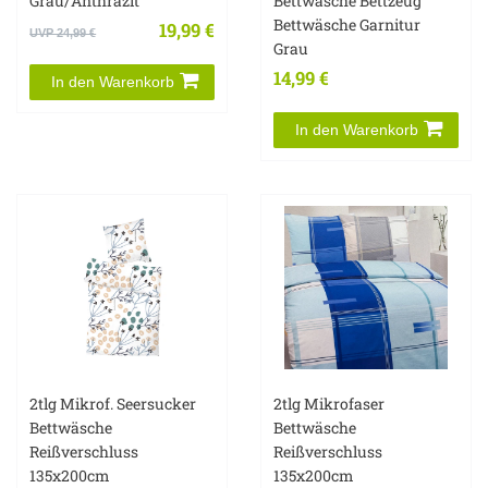
Grau/Anthrazit
Bettwäsche Bettzeug
Bettwäsche Garnitur
19,99 €
UVP 24,99 €
Grau
14,99 €
In den Warenkorb
In den Warenkorb
2tlg Mikrof. Seersucker
2tlg Mikrofaser
Bettwäsche
Bettwäsche
Reißverschluss
Reißverschluss
135x200cm
135x200cm