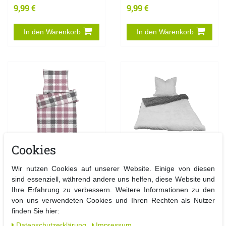
9,99 €
9,99 €
In den Warenkorb
In den Warenkorb
Cookies
4er Mikrofaser
4tlg Cashmere Like
Wir nutzen Cookies auf unserer Website. Einige von diesen
Seersucker Bettwäsche
Wende Bettwäsche
sind essenziell, während andere uns helfen, diese Website und
Bettzeug Reißverschluss
Garnitur
Ihre Erfahrung zu verbessern. Weitere Informationen zu den
135x200cm
Bettzeug135x200cm
von uns verwendeten Cookies und Ihren Rechten als Nutzer
24,99 €
39,99 €
finden Sie hier:
Daten­schutz­erklärung
Impressum