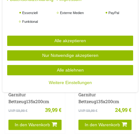
In den Warenkorb
In den Warenkorb
Essenziell
Externe Medien
PayPal
Funktional
Alle akzeptieren
Nur Notwendige akzeptieren
Alle ablehnen
4tlg Cashmere Like
4tlg Cashmere Like
Weitere Einstellungen
Wende Bettwäsche
Wende Bettwäsche
Garnitur
Garnitur
Bettzeug135x200cm
Bettzeug135x200cm
39,99 €
24,99 €
UVP 59,99 €
UVP 59,99 €
In den Warenkorb
In den Warenkorb