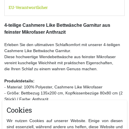
EU-Verantwortlicher
4-teilige Cashmere Like Bettwäsche Garnitur aus
feinster Mikrofaser Anthrazit
Erleben Sie den ultimativen Schlafkomfort mit unserer 4-teiligen
Cashmere Like Bettwäsche Garnitur.
Diese hochwertige Wendebettwäsche aus feinster Mikrofaser
vereint kuschelige Weichheit mit praktischen Eigenschaften,
die Ihren Schlaf zu einem wahren Genuss machen.
Produktdetails:
- Material: 100% Polyester, Cashmere Like Mikrofaser
- Größe: Bettbezug 135x200 cm, Kopfkissenbezüge 80x80 cm (2
Stück) / Farbe: Anthrazit
- Pflege: Waschmaschinengeeignet bei 30° C, trocknergeeignet
Cookies
- Besonderheiten: Atmungsaktiv, feuchtigkeitsregulierend,
temperaturausgleichend, pflegeleicht mit Qualitätsreißverschluss
Wir nutzen Cookies auf unserer Website. Einige von diesen
sind essenziell, während andere uns helfen, diese Website und