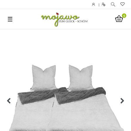
|
0
☰