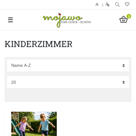
|
0
☰
KINDERZIMMER