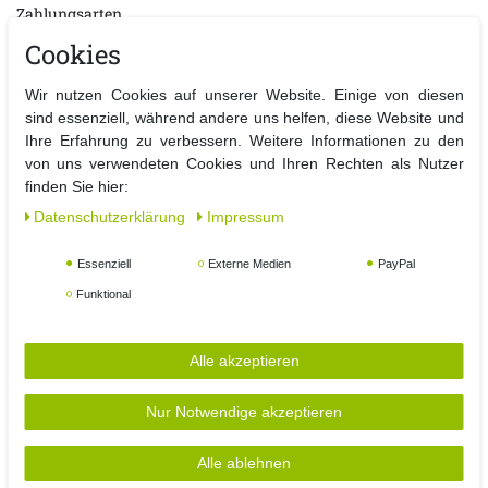
Zahlungsarten
Cookies
Versandkosten
Kontakt
Wir nutzen Cookies auf unserer Website. Einige von diesen
sind essenziell, während andere uns helfen, diese Website und
Ihre Erfahrung zu verbessern. Weitere Informationen zu den
von uns verwendeten Cookies und Ihren Rechten als Nutzer
finden Sie hier:
ZAHLUNGSARTEN
Daten­schutz­erklärung
Impressum
Essenziell
Externe Medien
PayPal
Funktional
Alle akzeptieren
Nur Notwendige akzeptieren
VERSANDPARTNER
Alle ablehnen