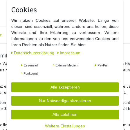
Cookies
Wir nutzen Cookies auf unserer Website. Einige von
diesen sind essenziell, während andere uns helfen, diese
Website und Ihre Erfahrung zu verbessern. Weitere
r
Informationen zu den von uns verwendeten Cookies und
Ihren Rechten als Nutzer finden Sie hier:
Daten­schutz­erklärung
Impressum
 mit warmweißen LEDs und Timerfunktion
te Wahl, um Ihr Zuhause stilvoll und gemütlich zu beleuchten. Ob als 
Essenziell
Externe Medien
PayPal
us robustem Stahl bringt warmes, stimmungsvolles Licht in jeden Raum
Funktional
 eine behagliche und einladende Atmosphäre – ideal für die dunkle Jah
Alle akzeptieren
r eine dezente Optik, sodass der Lichteffekt voll zur Geltung kommt.
Nur Notwendige akzeptieren
en an / 18 Stunden aus). Einmal aktiviert, wiederholt sich der Beleuch
ber
3 x AA-Batterien
(nicht enthalten), was Ihnen maximale Flexibilität
Alle ablehnen
nz flexibel dekorieren und aufhängen. Durch seine Maße von Ø 30 cm un
Weitere Einstellungen