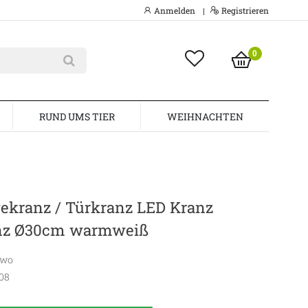
Anmelden
Registrieren
|
0
RUND UMS TIER
WEIHNACHTEN
ekranz / Türkranz LED Kranz
nz Ø30cm warmweiß
awo
08