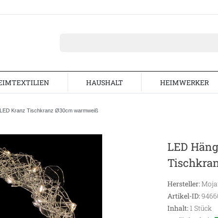
EIMTEXTILIEN
HAUSHALT
HEIMWERKER
 LED Kranz Tischkranz Ø30cm warmweiß
LED Häng
Tischkra
Hersteller:
Moj
Artikel-ID:
9466
Inhalt:
1
Stück