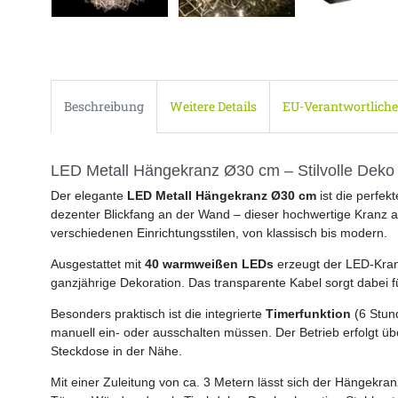
Beschreibung
Weitere Details
EU-Verantwortliche
LED Metall Hängekranz Ø30 cm – Stilvolle Deko
Der elegante
LED Metall Hängekranz Ø30 cm
ist die perfek
dezenter Blickfang an der Wand – dieser hochwertige Kranz a
verschiedenen Einrichtungsstilen, von klassisch bis modern.
Ausgestattet mit
40 warmweißen LEDs
erzeugt der LED-Kranz
ganzjährige Dekoration. Das transparente Kabel sorgt dabei fü
Besonders praktisch ist die integrierte
Timerfunktion
(6 Stund
manuell ein- oder ausschalten müssen. Der Betrieb erfolgt ü
Steckdose in der Nähe.
Mit einer Zuleitung von ca. 3 Metern lässt sich der Hängekra