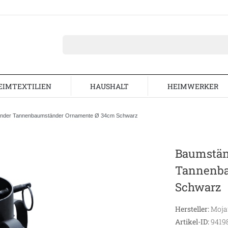
EIMTEXTILIEN
HAUSHALT
HEIMWERKER
nder Tannenbaumständer Ornamente Ø 34cm Schwarz
Baumstän
Tannenba
Schwarz
Hersteller:
Moj
Artikel-ID:
9419