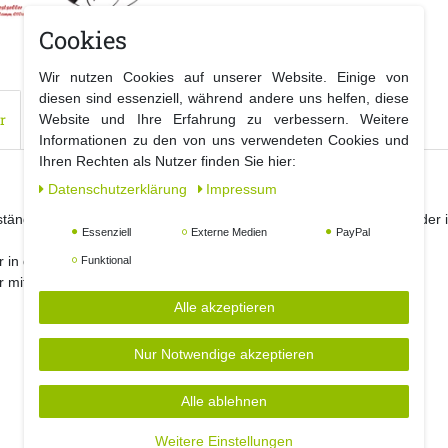
Cookies
Wir nutzen Cookies auf unserer Website. Einige von
diesen sind essenziell, während andere uns helfen, diese
r
Website und Ihre Erfahrung zu verbessern. Weitere
Informationen zu den von uns verwendeten Cookies und
Ihren Rechten als Nutzer finden Sie hier:
Daten­schutz­erklärung
Impressum
mständer aus pulverbeschichtetem Metall. Der Weihnachtsbaumständer 
Essenziell
Externe Medien
PayPal
r in der Aufnahme.
Funktional
er mit ca. 750 ml Fassungsvermögen.
Alle akzeptieren
Nur Notwendige akzeptieren
Alle ablehnen
Weitere Einstellungen