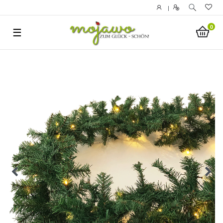
|
0
☰