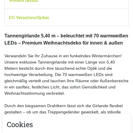
Weitere Details
EU-Verantwortlicher
Tannengirlande 5,40 m – beleuchtet mit 70 warmweißen
LEDs – Premium Weihnachtsdeko für innen & außen
Verwandeln Sie Ihr Zuhause in ein funkelndes Wintermärchen!
Unsere exklusive Tannengirlande mit einer Länge von 5,40
Metern besticht durch ihre täuschend echte Optik und die
hochwertige Verarbeitung. Die 70 warmweißen LEDs sind
gleichmäßig verteilt und tauchen Ihre Räume oder Außenbereiche
in ein sanftes, festliches Licht, das sofort Gemütlichkeit und
Weihnachtsstimmung verbreitet.
Durch den biegsamen Drahtkern lässt sich die Girlande flexibel
gestalten – ob um das Treppengeländer gewickelt, als stilvolle
Dekoration für Türen und Fenster, elegant über den Kamin
Cookies
drapiert oder als stimmungsvoller Rahmen für Balkon und Garten.
Mit einem Durchmesser von rund 18 cm wirkt die Girlande