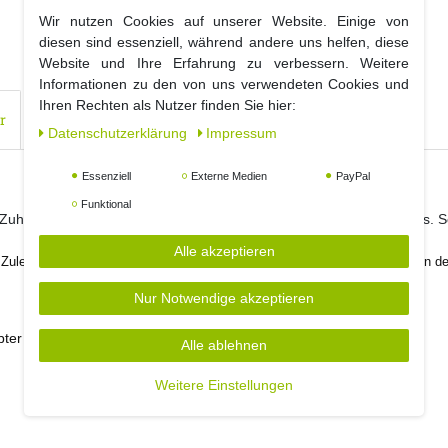
Wir nutzen Cookies auf unserer Website. Einige von
diesen sind essenziell, während andere uns helfen, diese
Website und Ihre Erfahrung zu verbessern. Weitere
Informationen zu den von uns verwendeten Cookies und
Ihren Rechten als Nutzer finden Sie hier:
r
Daten­schutz­erklärung
Impressum
Essenziell
Externe Medien
PayPal
Funktional
 Zuhause, ist dieser LED Sternenvorhang mit 90 warm weißen LED's. Sc
Alle akzeptieren
Zuleitung 5 m. Abstand zwischen den Strängen: 10 cm, Abstand zwischen den
Nur Notwendige akzeptieren
apter 230V. und 6 Saugnäpfe
Alle ablehnen
Weitere Einstellungen