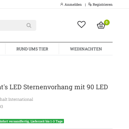
Anmelden
Registrieren
|
0
RUND UMS TIER
WEIHNACHTEN
t's LED Sternenvorhang mit 90 LED
alt International
93
Sofort versandfertig, Lieferzeit bis 1-3 Tage