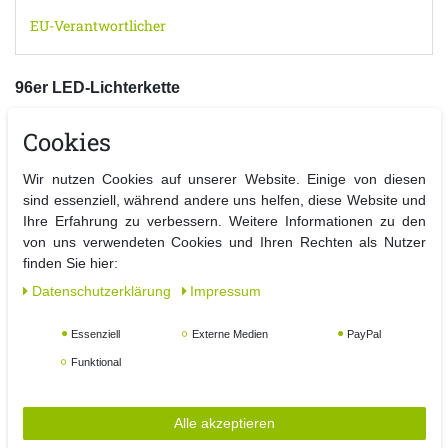
EU-Verantwortlicher
96er LED-Lichterkette
Machen Sie Ihr Zuhause schöner. Egal ob Sie sie an einem
Cookies
Weihnachtsbaum, an die Tür, an den Zaun oder an die
Hausfassade anbringen,
Wir nutzen Cookies auf unserer Website. Einige von diesen
es gibt viele Möglichkeiten Ihre Dekoration umzusetzen. Die
sind essenziell, während andere uns helfen, diese Website und
Lichterkette kann im Innen- sowie im Außenbereich zum
Ihre Erfahrung zu verbessern. Weitere Informationen zu den
dekorieren oder beleuchten benutzt werden.
von uns verwendeten Cookies und Ihren Rechten als Nutzer
Die LEDs sind in einem Abstand von 10 cm angeordnet.
finden Sie hier:
Details:
Daten­schutz­erklärung
Impressum
- 96er LED-Lichterkette
- Kabelfarbe grün
Essenziell
Externe Medien
PayPal
- Zuleitung ca. 10 m / Lampenabstand ca 10 cm / Gesamtlänge
Funktional
ca. 19,5 m
- Für innen & außen geeignet
- inkl. Transformator (GS IP44 DC 36V 100 mA)
Alle akzeptieren