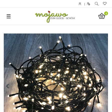
|
0
☰