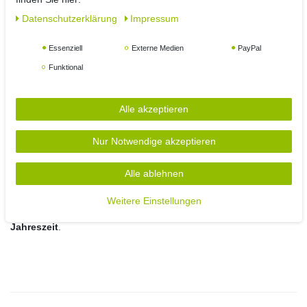
Zyklus wiederholt sich täglich ganz von selbst und sorgt für eine
Daten­schutz­erklärung
Impressum
stimmungsvolle Beleuchtung ohne zusätzlichen Aufwand.
Essenziell
Externe Medien
PayPal
Vorteile auf einen Blick:
Funktional
Flexibler Draht für kreative Dekorationen
50 energiesparende LEDs mit warmem Licht
Transparentes Kabel für eine unauffällige Optik
Alle akzeptieren
Timer-Funktion mit 6 Stunden Leuchtzeit und 18 Stunden
Pause
Nur Notwendige akzeptieren
Batteriebetrieben und vielseitig einsetzbar
Für den Innen- und Außenbereich geeignet
Alle ablehnen
Gestalten Sie Ihre Dekoration einfach, flexibel und ganz nach
Ihren Vorstellungen. Mit dieser LED Drahtlichterkette schaffen Sie
Weitere Einstellungen
im Handumdrehen eine gemütliche Atmosphäre –
zu jeder
Jahreszeit
.