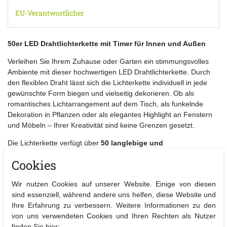
EU-Verantwortlicher
50er LED Drahtlichterkette mit Timer für Innen und Außen
Verleihen Sie Ihrem Zuhause oder Garten ein stimmungsvolles
Ambiente mit dieser hochwertigen LED Drahtlichterkette. Durch
den flexiblen Draht lässt sich die Lichterkette individuell in jede
gewünschte Form biegen und vielseitig dekorieren. Ob als
romantisches Lichtarrangement auf dem Tisch, als funkelnde
Dekoration in Pflanzen oder als elegantes Highlight an Fenstern
und Möbeln – Ihrer Kreativität sind keine Grenzen gesetzt.
Die Lichterkette verfügt über
50 langlebige und
energiesparende LEDs
, die batteriebetrieben sind. Dank des
Cookies
transparenten Kabels
bleibt der Draht nahezu unsichtbar,
sodass nur das warme Licht zur Geltung kommt. Ideal geeignet
Wir nutzen Cookies auf unserer Website. Einige von diesen
für den
Innen- und Außenbereich
.
sind essenziell, während andere uns helfen, diese Website und
Besonders praktisch ist die
integrierte Timer-Funktion
. Nach
Ihre Erfahrung zu verbessern. Weitere Informationen zu den
dem Einschalten leuchtet die Lichterkette automatisch
6 Stunden
von uns verwendeten Cookies und Ihren Rechten als Nutzer
und schaltet sich anschließend für
18 Stunden
aus. Dieser
finden Sie hier: