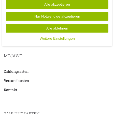
- Kabel- und Batteriefach Farbe: transparent
Alle akzeptieren
- Kettenlänge ca 750 cm / Lampenabstand ca 15 cm
- Batterien 3 x AA ( nicht enthalten )
Nur Notwendige akzeptieren
Alle ablehnen
Weitere Einstellungen
MOJAWO
Zahlungsarten
Versandkosten
Kontakt
ZAHLUNGSARTEN