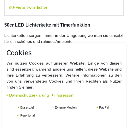
EU-Verantwortlicher
50er LED Lichterkette mit Timerfunktion
Lichterketten sorgen immer in der Umgebung wo man sie einsetzt
für ein schönes und ruhiges Ambiente.
Durch das flexible Kabel ist die Kette überall ein Hingucker und
Cookies
setzt sofort Akzente.
Zusätzlich ist diese Lichterkette mit einer Timerfunktion
Wir nutzen Cookies auf unserer Website. Einige von diesen
ausgestattet. Nach dem Einschalten leuchtet die Kette für 6
sind essenziell, während andere uns helfen, diese Website und
Stunden und schaltet automatisch für 18 Stunden aus 24-Stunden
Ihre Erfahrung zu verbessern. Weitere Informationen zu den
Rhythmus. Danach beginnt automatisch ein neuer 24 Stunden
von uns verwendeten Cookies und Ihren Rechten als Nutzer
Rhythmus. Bitte nur für den Innenbereich verwenden...
finden Sie hier:
Daten­schutz­erklärung
Impressum
Details:
Essenziell
Externe Medien
PayPal
- 50er LED Lichterkette batteriebetrieben mit Timer
Funktional
- Leuchtfarbe: warmweiß
- nur für Innenräume