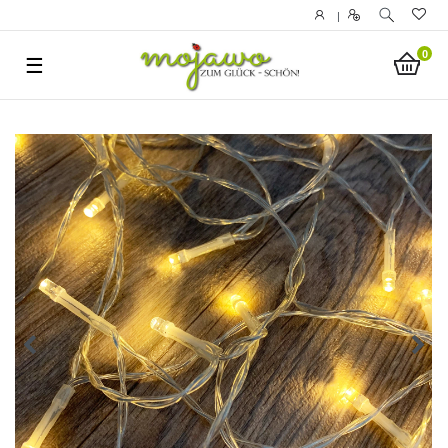
|
0
☰