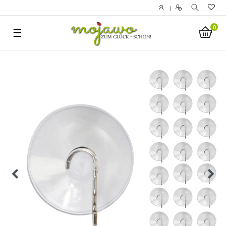
|
0
☰