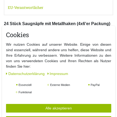
EU-Verantwortlicher
24 Stück Saugnäpfe mit Metallhaken (4x6'er Packung)
Cookies
WEIHNACHTEN: Befestigung von Fensterschmuck auf der
Glasscheibe und ggf. auch auf dem Rahmen. Ideal für
Weihnachtsdeko und Lichterketten.
Wir nutzen Cookies auf unserer Website. Einige von diesen
FARBE: Transparent
sind essenziell, während andere uns helfen, diese Website und
QUALITÄT: Saugnapf aus Weich PVC und verzinktem
Ihre Erfahrung zu verbessern. Weitere Informationen zu den
Metallhaken für zuverlässigen Halt und geringer Rostanfälligkeit.
von uns verwendeten Cookies und Ihren Rechten als Nutzer
EINFACH: Schnelle Montage auf den meisten glatten, sauberen
finden Sie hier:
Oberflächen . Perfekter Halt auf Glas. Untergrund reinigen,
Daten­schutz­erklärung
Impressum
Saugnapf andrücken und hält.
UNIVERSELL. Ob als Handtuchhalter im Bad oder Küche, als
Essenziell
Externe Medien
PayPal
Dekorationsbefestigung für Ihre Fensterscheiben oder als
Funktional
Aufhängung auf Glas / Fliesen.
Alle akzeptieren