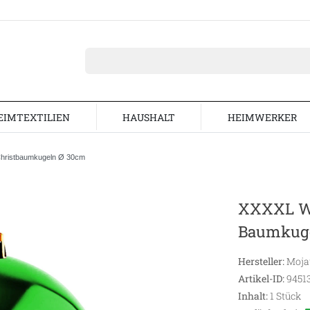
EIMTEXTILIEN
HAUSHALT
HEIMWERKER
hristbaumkugeln Ø 30cm
XXXXL We
Baumkuge
Hersteller:
Moj
Artikel-ID:
9451
Inhalt:
1
Stück