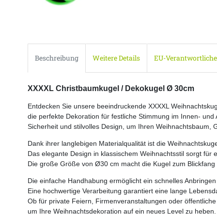
Beschreibung
Weitere Details
EU-Verantwortliche
XXXXL Christbaumkugel / Dekokugel Ø 30cm
Entdecken Sie unsere beeindruckende XXXXL Weihnachtskug
die perfekte Dekoration für festliche Stimmung im Innen- un
Sicherheit und stilvolles Design, um Ihren Weihnachtsbaum,
G
Dank ihrer langlebigen Materialqualität ist die Weihnachtsku
Das elegante Design in klassischem Weihnachtsstil sorgt für 
Die große Größe von Ø30 cm macht die Kugel zum Blickfang u
Die einfache Handhabung ermöglicht ein schnelles Anbringe
Eine hochwertige Verarbeitung garantiert eine lange Lebens
Ob für private Feiern, Firmenveranstaltungen oder öffentliche
um Ihre Weihnachtsdekoration auf ein neues Level zu heben.