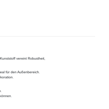
unststoff vereint Robustheit,
deal für den Außenbereich.
koration.
n.
 können.