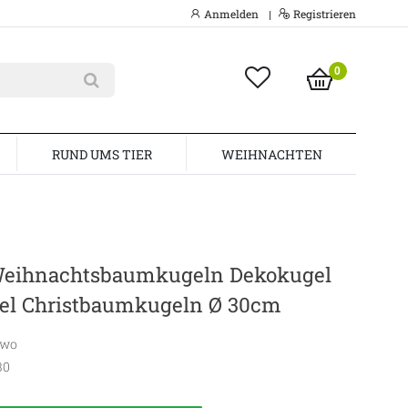
Anmelden
Registrieren
|
0
RUND UMS TIER
WEIHNACHTEN
ihnachtsbaumkugeln Dekokugel
l Christbaumkugeln Ø 30cm
awo
30