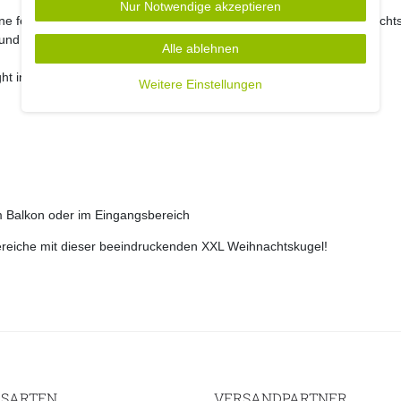
Nur Notwendige akzeptieren
e festliche und einladende Atmosphäre mit dieser riesigen Weihnacht
n und sorgt für bewundernde Blicke bei Ihren Gästen und Passanten.
Alle ablehnen
ght in Ihrer Weihnachtsdekoration!
Weitere Einstellungen
m Balkon oder im Eingangsbereich
bereiche mit dieser beeindruckenden XXL Weihnachtskugel!
SARTEN
VERSANDPARTNER