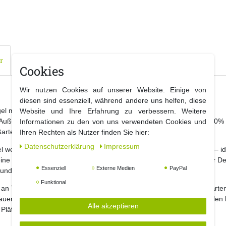
r
Cookies
Wir nutzen Cookies auf unserer Website. Einige von
diesen sind essenziell, während andere uns helfen, diese
el mit einem Durchmesser von Ø30 cm –
Website und Ihre Erfahrung zu verbessern. Weitere
d Außenbereich! Diese große Weihnachtskugel aus hochwertigem 100% K
Informationen zu den von uns verwendeten Cookies und
arten oder Eingangsbereich stilvoll zu schmücken.
Ihren Rechten als Nutzer finden Sie hier:
Daten­schutz­erklärung
Impressum
gel wetterfest und widerstandsfähig gegen Wind, Regen und Schnee – i
eine festliche Atmosphäre und setzt beeindruckende Akzente in Ihrer De
Essenziell
Externe Medien
PayPal
nd verleiht Ihrer Weihnachtsdekoration eine besondere Note.
Funktional
n an Tannenbäumen, Geländern oder als dekoratives Element im Garte
dauer, sodass Sie diese Weihnachtskugel jedes Jahr wieder verwenden
Alle akzeptieren
 Plätze – diese XXL Weihnachtskugel ist die ideale Wahl,