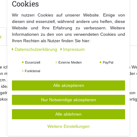
Cookies
Wir nutzen Cookies auf unserer Website. Einige von
diesen sind essenziell, während andere uns helfen, diese
Website und Ihre Erfahrung zu verbessern. Weitere
Informationen zu den von uns verwendeten Cookies und
r
Ihren Rechten als Nutzer finden Sie hier:
Daten­schutz­erklärung
Impressum
Essenziell
Externe Medien
PayPal
cke ich meinem Baum am schönsten? Dazu haben wir die passenden We
Funktional
nn man auch als Dekoration für die Fensterbank, einer Kommode oder
cm..
Alle akzeptieren
ideal kombinieren um dem Baum zusätzlich an Glanz zu verleihen.
ln direkt aufhängen. Die Aufhänger sind direkt an den Kugeln schon b
ekorieren und schmücken, denn die Kugeln sind aus Kunststoff gefertig
Nur Notwendige akzeptieren
Alle ablehnen
Weitere Einstellungen