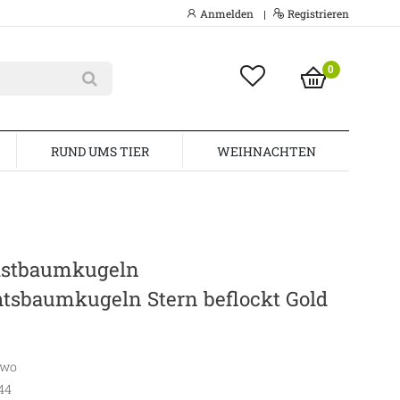
Anmelden
Registrieren
|
0
RUND UMS TIER
WEIHNACHTEN
ristbaumkugeln
tsbaumkugeln Stern beflockt Gold
awo
44