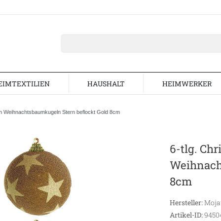
EIMTEXTILIEN
HAUSHALT
HEIMWERKER
ln Weihnachtsbaumkugeln Stern beflockt Gold 8cm
6-tlg. Ch
Weihnach
8cm
Hersteller:
Moj
Artikel-ID:
9450