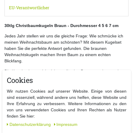
EU-Verantwortlicher
30tlg Christbaumkugeln Braun - Durchmesser 4 5 6 7 cm
Jedes Jahr stellen wir uns die gleiche Frage: Wie schmücke ich
meinen Weihnachtsbaum am schönsten? Mit diesem Kugelset
haben Sie die perfekte Antwort gefunden. Die braunen
Weihnachtskugeln machen Ihren Baum zu einem echten
Blickfang.
Die Kugeln eignen sich nicht nur für den Baum, sondern auch
ideal als Dekoration auf der Fensterbank, einer Kommode oder in
Cookies
einem dekorativen Glasgefäß.
Wir nutzen Cookies auf unserer Website. Einige von diesen
Das Set besteht aus 30 Kugeln in vier verschiedenen Größen. Für
sind essenziell, während andere uns helfen, diese Website und
mehr Abwechslung sorgen die unterschiedlichen Oberflächen –
Ihre Erfahrung zu verbessern. Weitere Informationen zu den
einige Kugeln sind matt, andere glänzend. Die braune Farbe lässt
von uns verwendeten Cookies und Ihren Rechten als Nutzer
sich wunderbar mit anderen Tönen kombinieren und verleiht dem
finden Sie hier:
Baum zusätzlichen Glanz.
Daten­schutz­erklärung
Impressum
Die Kugeln sind sofort einsatzbereit – einfach auspacken und