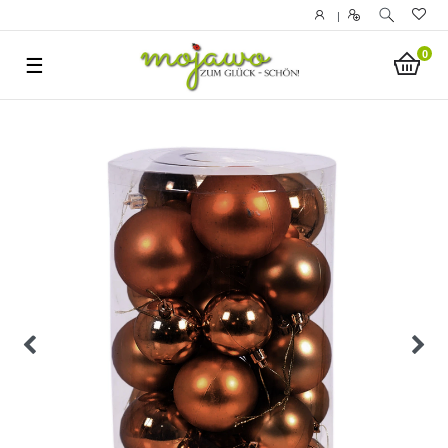
|
0
☰