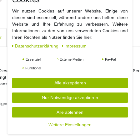
Wir nutzen Cookies auf unserer Website. Einige von
diesen sind essenziell, während andere uns helfen, diese
Website und Ihre Erfahrung zu verbessern. Weitere
Informationen zu den von uns verwendeten Cookies und
r
Ihren Rechten als Nutzer finden Sie hier:
Daten­schutz­erklärung
Impressum
Essenziell
Externe Medien
PayPal
Funktional
ür. Dieser Weihnachtsmann mit Schneemann
ist für den Innen - und Auße
ringt die Weihnachtsdekoration zum leuchten.
Alle akzeptieren
ganz besonderen Platz im Garten....
Nur Notwendige akzeptieren
ignet
Alle ablehnen
Weitere Einstellungen