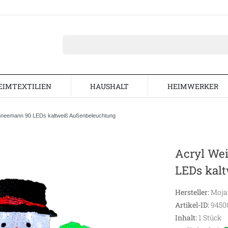
EIMTEXTILIEN
HAUSHALT
HEIMWERKER
hneemann 90 LEDs kaltweiß Außenbeleuchtung
Acryl We
LEDs kal
Hersteller:
Moj
Artikel-ID:
9450
Inhalt:
1
Stück