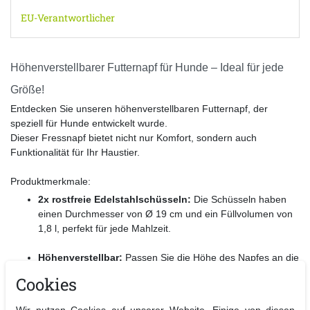
EU-Verantwortlicher
Höhenverstellbarer Futternapf für Hunde – Ideal für jede
Größe!
Entdecken Sie unseren höhenverstellbaren Futternapf, der
speziell für Hunde entwickelt wurde.
Dieser Fressnapf bietet nicht nur Komfort, sondern auch
Funktionalität für Ihr Haustier.
Produktmerkmale:
2x rostfreie Edelstahlschüsseln:
Die Schüsseln haben
einen Durchmesser von Ø 19 cm und ein Füllvolumen von
1,8 l, perfekt für jede Mahlzeit.
Höhenverstellbar:
Passen Sie die Höhe des Napfes an die
Größe Ihres Hundes an (max. Höhe: 47 cm), um eine
Cookies
gesunde Fresshaltung zu fördern.