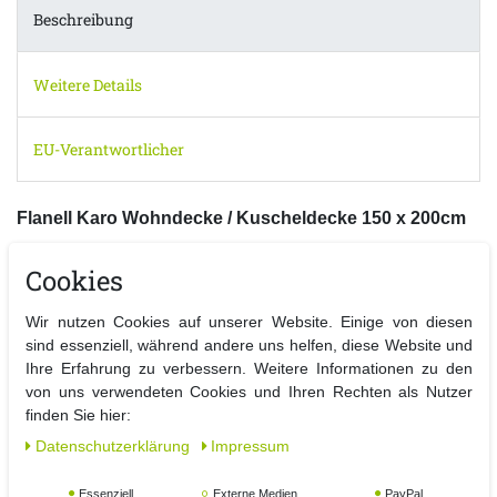
Beschreibung
Weitere Details
EU-Verantwortlicher
Flanell Karo Wohndecke / Kuscheldecke 150 x 200cm
Diese kuschelige Wohndecke zaubert eine gemütliche sowie
Cookies
elegante Raumatmosphäre in Ihr Wohnambiente.
Eine schöne Kuscheldecke aus weichem Flanell Material und
Wir nutzen Cookies auf unserer Website. Einige von diesen
mit sanften Farben fügt sie sich in jeden Einrichtungsstil ein.
sind essenziell, während andere uns helfen, diese Website und
Die pflegeleichte Decke kann einfach bei 30° C in der
Ihre Erfahrung zu verbessern. Weitere Informationen zu den
Waschmaschine gewaschen und danach auf der Leine getrocknet
von uns verwendeten Cookies und Ihren Rechten als Nutzer
werden.
finden Sie hier:
Sie werden begeistert sein von dieser Qualität. Das Material
Daten­schutz­erklärung
Impressum
besteht aus 100 % Polyester.
Essenziell
Externe Medien
PayPal