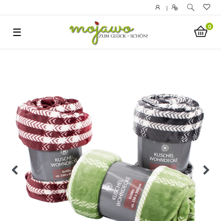
|
0
☰