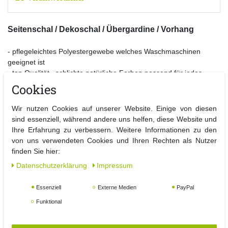
Seitenschal / Dekoschal / Übergardine / Vorhang
- pflegeleichtes Polyestergewebe welches Waschmaschinen
geeignet ist
- top Qualität , schlichte natürliche Farben passend für jedes
Wohnambiente
Cookies
- einfach die Metallösen auf eine Gardinenstange schieben ,
Fertig!
Wir nutzen Cookies auf unserer Website. Einige von diesen
- Maße : B 14 x L 235 cm
sind essenziell, während andere uns helfen, diese Website und
- Farbe : Hellgrau
Ihre Erfahrung zu verbessern. Weitere Informationen zu den
- Material : 100 % Polyester / GSM 190g / m²
von uns verwendeten Cookies und Ihren Rechten als Nutzer
finden Sie hier:
Daten­schutz­erklärung
Impressum
Bei neuen Wohn- und Deko-Ideen stehen Gardinen immer ganz
oben. Fernster erstrahlen sofort im ganz neuen Licht und
Essenziell
Externe Medien
PayPal
wohnlicher.
Sofort einsatzbereit , die Metallösen auf die Stange schieben
Funktional
fertig. Egal im welchem Zimmer der Vorhang findet seinen
Lieblingsplatz.