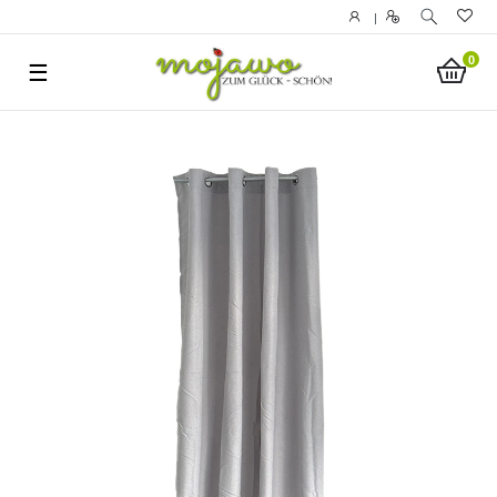
|
0
☰