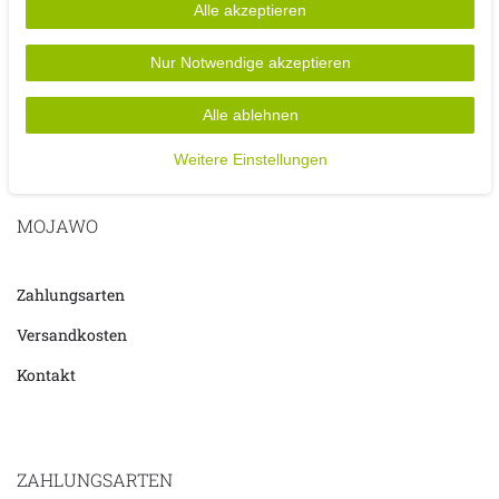
Alle akzeptieren
Das pflegeleichte Polyestergewebe ist waschmaschinengeeignet.
Schlichte natürliche Farben passend zu jedem Wohnambiente.
Nur Notwendige akzeptieren
Alle ablehnen
Weitere Einstellungen
MOJAWO
Zahlungsarten
Versandkosten
Kontakt
ZAHLUNGSARTEN