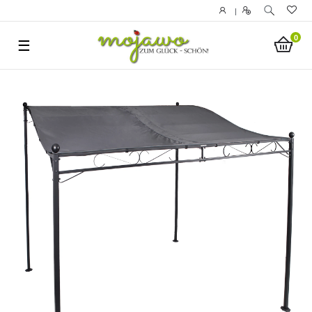
|
0
☰