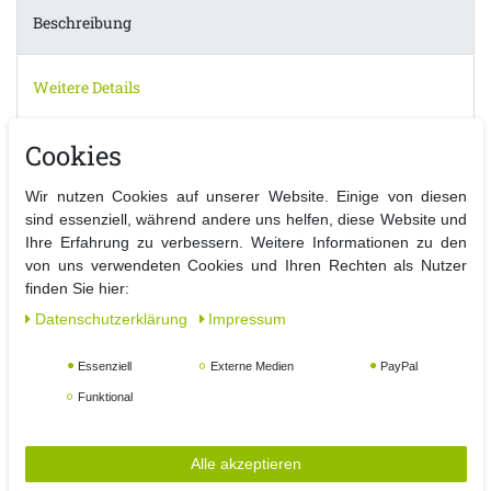
Beschreibung
Weitere Details
Cookies
EU-Verantwortlicher
Wir nutzen Cookies auf unserer Website. Einige von diesen
Ersatzdach für Garten Anbauepavillon
sind essenziell, während andere uns helfen, diese Website und
Ihre Erfahrung zu verbessern. Weitere Informationen zu den
von uns verwendeten Cookies und Ihren Rechten als Nutzer
Sie erhaklten hier nur den Bezug für ein Anbaupavillon
finden Sie hier:
300x250cm
Daten­schutz­erklärung
Impressum
Details:
Essenziell
Externe Medien
PayPal
- Bezug für Pavillon
Funktional
- Maße : 300cm x 250cm
- Dach Material : Polyester 180 g / Farbe : siehe Farbauswahl
- Das Dach ist wasserabweisend PA beschichtet
Alle akzeptieren