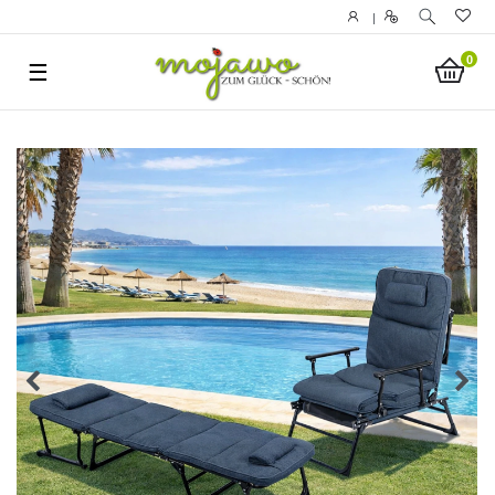
|
0
☰