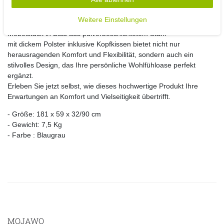
Ob für Ihren Garten, Ihre Terrasse, Ihr Wohnzimmer oder als
Weitere Einstellungen
zusätzliche Schlafgelegenheit für Gäste – dieses vielseitige
Möbelstück in Blau aus pulverbeschichtetem Stahl
mit dickem Polster inklusive Kopfkissen bietet nicht nur
herausragenden Komfort und Flexibilität, sondern auch ein
stilvolles Design, das Ihre persönliche Wohlfühloase perfekt
ergänzt.
Erleben Sie jetzt selbst, wie dieses hochwertige Produkt Ihre
Erwartungen an Komfort und Vielseitigkeit übertrifft.
- Größe: 181 x 59 x 32/90 cm
- Gewicht: 7,5 Kg
- Farbe : Blaugrau
MOJAWO