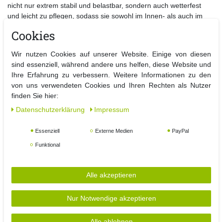
nicht nur extrem stabil und belastbar, sondern auch wetterfest
und leicht zu pflegen, sodass sie sowohl im Innen- als auch im
Außenbereich problemlos eingesetzt werden kann. Die schwarze
Cookies
Beschichtung verleiht ihr darüber hinaus eine moderne und
zeitlose Optik, die sich nahtlos in jede Umgebung einfügt.
Wir nutzen Cookies auf unserer Website. Einige von diesen
sind essenziell, während andere uns helfen, diese Website und
Das dicke Polster sorgt für unvergleichlichen Sitz- und
Ihre Erfahrung zu verbessern. Weitere Informationen zu den
Liegekomfort, während das zusätzliche Kopfkissen Ihren Kopf und
von uns verwendeten Cookies und Ihren Rechten als Nutzer
Nacken optimal stützt und so für eine noch angenehmere
finden Sie hier:
Entspannung sorgt.
Ob als komfortable Liege zum Ausruhen und Energie tanken oder
Daten­schutz­erklärung
Impressum
als bequemer Sessel für Ihre Lieblingslese- oder
Entspannungsecke – diese 2 in 1 Lösung erfüllt alle Wünsche.
Essenziell
Externe Medien
PayPal
Besondere Highlights dieser
Funktional
Gartenliege/Ruheliege/Sanitätsliege/Liegebett/Gästebett und
Relaxsessel / Ruhesessel Kombination sind die einfache
Alle akzeptieren
Handhabung
und die schnelle Umwandlungsfähigkeit. Mit nur wenigen
Handgriffen verwandeln Sie die Liege in einen Sessel und
Nur Notwendige akzeptieren
umgekehrt, ganz nach Ihren aktuellen Bedürfnissen und
Wünschen.
Alle ablehnen