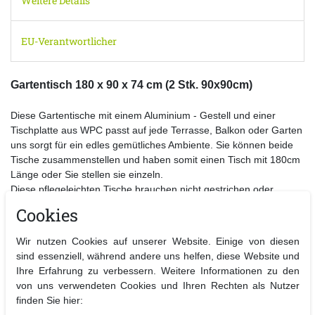
Weitere Details
EU-Verantwortlicher
Gartentisch 180 x 90 x 74 cm (2 Stk. 90x90cm)
Diese Gartentische mit einem Aluminium - Gestell und einer
Tischplatte aus WPC passt auf jede Terrasse, Balkon oder Garten
uns sorgt für ein edles gemütliches Ambiente. Sie können beide
Tische zusammenstellen und haben somit einen Tisch mit 180cm
Länge oder Sie stellen sie einzeln.
Diese pflegeleichten Tische brauchen nicht gestrichen oder
behandelt werden. Es haben 6 Personen genügend Platz um
Cookies
bequem am Tisch zu sitzen.
Der Aluminium-Rahmen verhilft dem Esstisch zu einem stabilen
Wir nutzen Cookies auf unserer Website. Einige von diesen
Stand. Die Tischplatte wird aus Kunststoff/Holz gefertigt und sorgt
sind essenziell, während andere uns helfen, diese Website und
so für eine echte Holz-Optik.
Ihre Erfahrung zu verbessern. Weitere Informationen zu den
von uns verwendeten Cookies und Ihren Rechten als Nutzer
finden Sie hier: