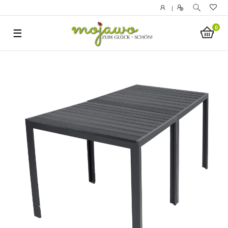
|
0
☰