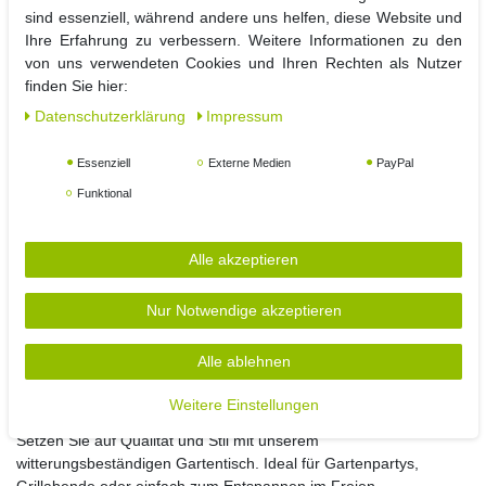
ansprechend ist, sondern auch pflegeleicht und
sind essenziell, während andere uns helfen, diese Website und
witterungsbeständig. Genießen Sie unbeschwerte Stunden im
Ihre Erfahrung zu verbessern. Weitere Informationen zu den
Freien,
von uns verwendeten Cookies und Ihren Rechten als Nutzer
ohne sich um die Witterung sorgen zu müssen.
finden Sie hier:
Daten­schutz­erklärung
Impressum
Praktische Hinweise
Bitte beachten Sie, dass zur Vermeidung von Brandlöchern und
Essenziell
Externe Medien
PayPal
Brandflecken bei der Nutzung von Gläsern Untersetzer verwendet
werden sollten.
Funktional
So bleibt Ihr Tisch in einwandfreiem Zustand und Sie können
lange Freude daran haben.
Alle akzeptieren
Einfache Montage
Der Gartentisch wird demontiert geliefert, was den Transport
Nur Notwendige akzeptieren
erleichtert. Die Montage ist unkompliziert und schnell erledigt,
sodass Sie im Handumdrehen Ihren neuen Tisch in Gebrauch
Alle ablehnen
nehmen können.
Weitere Einstellungen
Fazit
Setzen Sie auf Qualität und Stil mit unserem
witterungsbeständigen Gartentisch. Ideal für Gartenpartys,