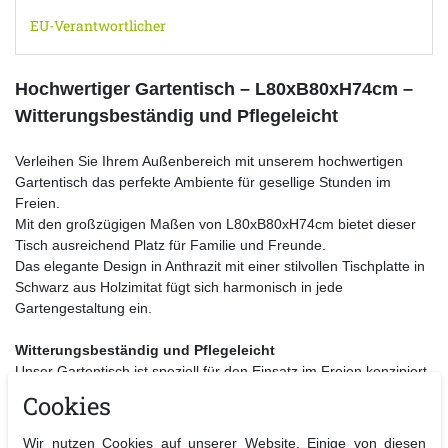
EU-Verantwortlicher
Hochwertiger Gartentisch – L80xB80xH74cm –
Witterungsbeständig und Pflegeleicht
Verleihen Sie Ihrem Außenbereich mit unserem hochwertigen
Gartentisch das perfekte Ambiente für gesellige Stunden im
Freien.
Mit den großzügigen Maßen von L80xB80xH74cm bietet dieser
Tisch ausreichend Platz für Familie und Freunde.
Das elegante Design in Anthrazit mit einer stilvollen Tischplatte in
Schwarz aus Holzimitat fügt sich harmonisch in jede
Gartengestaltung ein.
Witterungsbeständig und Pflegeleicht
Unser Gartentisch ist speziell für den Einsatz im Freien konzipiert.
Das pulverbeschichtete Aluminiumgestell sorgt für eine hohe
Cookies
Stabilität und Langlebigkeit,
während die Tischplatte aus Holzimitat nicht nur optisch
Wir nutzen Cookies auf unserer Website. Einige von diesen