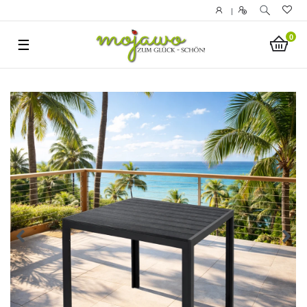
|
0
☰