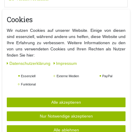
Gartentisch Weiß Kunststoff 78x78x72cm
Cookies
Der ideale Tisch für den Innen- und Außenbereich!
Wir nutzen Cookies auf unserer Website. Einige von diesen
Dieser Gartentisch ist aus Kunststoff gefertigt und somit
sind essenziell, während andere uns helfen, diese Website und
besonders witterungsbeständig.
Ihre Erfahrung zu verbessern. Weitere Informationen zu den
Die Montage des Tisches ist durch das simple Stecksystem
von uns verwendeten Cookies und Ihren Rechten als Nutzer
kinderleicht und in wenigen Handgriffen erledigt.
finden Sie hier:
Durch die sehr schöne Holz-Optik am Rand macht der Tisch
Daten­schutz­erklärung
Impressum
überall eine gute Figur.
Der Tisch verfügt über 4 Füße, die einen besonders festen Stand
garantieren.
Essenziell
Externe Medien
PayPal
Funktional
Alle akzeptieren
Nur Notwendige akzeptieren
MOJAWO
Alle ablehnen