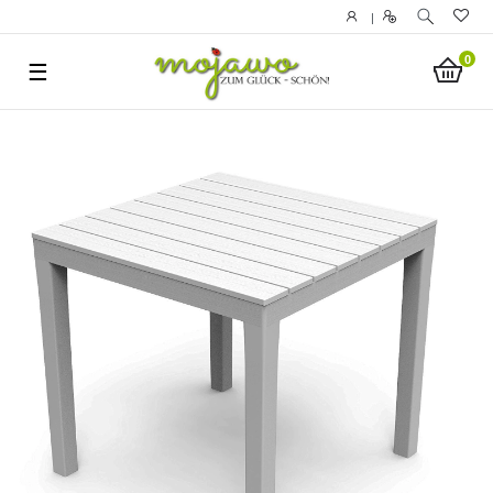
|
0
☰