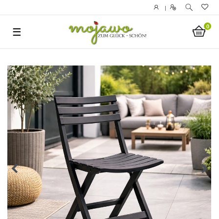
|
0
☰