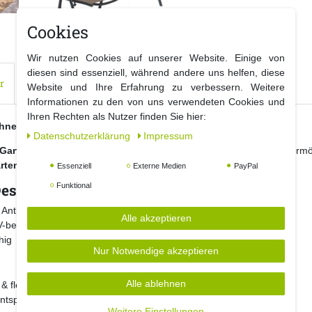
Cookies
Wir nutzen Cookies auf unserer Website. Einige von
diesen sind essenziell, während andere uns helfen, diese
r
Website und Ihre Erfahrung zu verbessern. Weitere
Informationen zu den von uns verwendeten Cookies und
Ihren Rechten als Nutzer finden Sie hier:
ehne – Perfekt für Garten, Terrasse & Balkon
Daten­schutz­erklärung
Impressum
Gartenstuhl Klappstuhl
. Die
7-fach verstellbare Rückenlehne
ermög
rten, Terrasse oder Balkon
.
Essenziell
Externe Medien
PayPal
Design
Funktional
Anthrazit – langlebig & wetterfest
Alle akzeptieren
-beständig, pflegeleicht & schnelltrocknend
hig
Nur Notwendige akzeptieren
Alle ablehnen
 & flexible Nutzung
ntspanntes Sitzen
Weitere Einstellungen