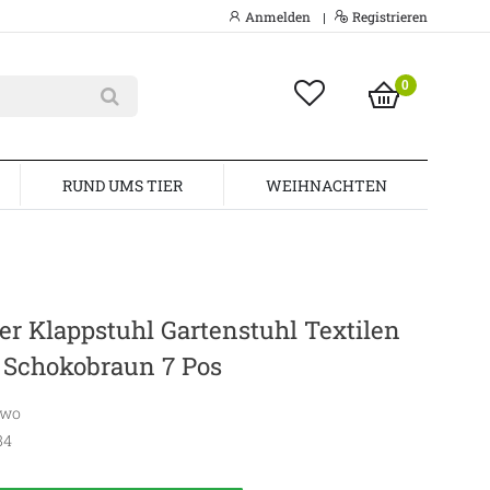
Anmelden
Registrieren
|
0
RUND UMS TIER
WEIHNACHTEN
r Klappstuhl Gartenstuhl Textilen
 Schokobraun 7 Pos
awo
84