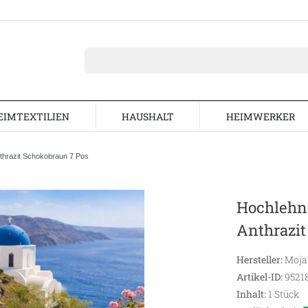
EIMTEXTILIEN
HAUSHALT
HEIMWERKER
nthrazit Schokobraun 7 Pos
Hochlehne
Anthrazit
Hersteller:
Moj
Artikel-ID:
9521
Inhalt:
1
Stück