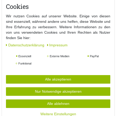
Cookies
Höhe der Armlehne:
59 cm, für zusätzlichen Komfort.
Wir nutzen Cookies auf unserer Website. Einige von diesen
sind essenziell, während andere uns helfen, diese Website und
Farbe:
Gestell und Bezug in Schwarz
Ihre Erfahrung zu verbessern. Weitere Informationen zu den
von uns verwendeten Cookies und Ihren Rechten als Nutzer
Pflegeleicht:
Einfach zu reinigen und zu pflegen, ideal für
finden Sie hier:
den Außenbereich.
Daten­schutz­erklärung
Impressum
Stapelbar:
Platzsparend und praktisch, perfekt für die
Lagerung.
Essenziell
Externe Medien
PayPal
Funktional
Lieferzustand:
Der Stuhl wird demontiert geliefert, eine
detaillierte Aufbauanleitung ist im Lieferumfang enthalten.
Alle akzeptieren
Vorteile:
Unser Stapelstuhl ist nicht nur stilvoll, sondern auch äußerst
Nur Notwendige akzeptieren
funktional.
Die pulverbeschichtete Oberfläche schützt vor
Alle ablehnen
Witterungseinflüssen und sorgt dafür, dass der Stuhl auch nach
Weitere Einstellungen