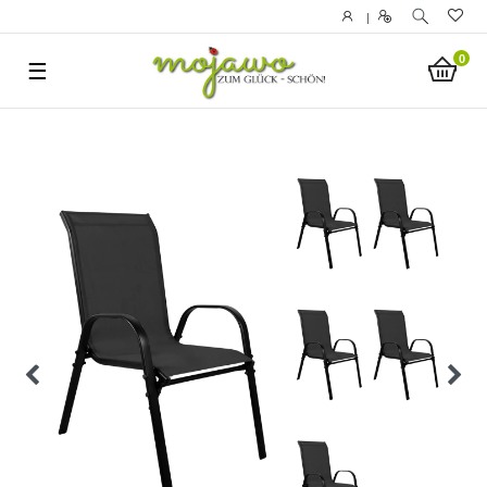
|
0
☰