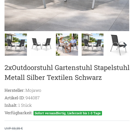
2xOutdoorstuhl Gartenstuhl Stapelstuhl
Metall Silber Textilen Schwarz
Hersteller:
Mojawo
Artikel-ID:
944087
Inhalt:
1
Stück
Verfügbarkeit:
Sofort versandfertig, Lieferzeit bis 1-3 Tage
UVP 69,99 €