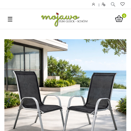
|
0
☰