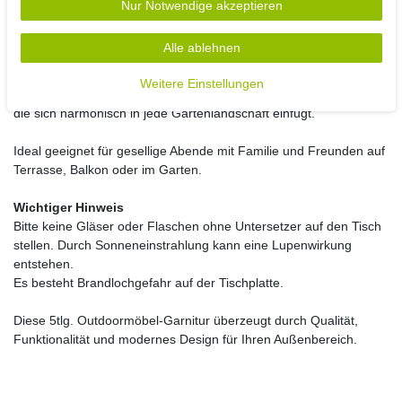
Körper an und sorgt auch ohne zusätzliche Sitzpolster für hohen
Nur Notwendige akzeptieren
Komfort.
Das Material ist wetterbeständig, reißfest und schnelltrocknend.
Alle ablehnen
Die Kombination aus anthrazitfarbenem Aluminium und schwarzer
Weitere Einstellungen
Tischplatte verleiht der Sitzgruppe eine moderne, elegante Optik,
die sich harmonisch in jede Gartenlandschaft einfügt.
Ideal geeignet für gesellige Abende mit Familie und Freunden auf
Terrasse, Balkon oder im Garten.
Wichtiger Hinweis
Bitte keine Gläser oder Flaschen ohne Untersetzer auf den Tisch
stellen. Durch Sonneneinstrahlung kann eine Lupenwirkung
entstehen.
Es besteht Brandlochgefahr auf der Tischplatte.
Diese 5tlg. Outdoormöbel-Garnitur überzeugt durch Qualität,
Funktionalität und modernes Design für Ihren Außenbereich.