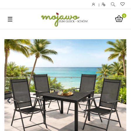
|
0
☰