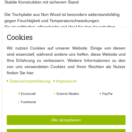
Stabile Konstruktion mit sicherem Stand
Die Tischplatte aus Non Wood ist besonders widerstandsfähig
gegen Feuchtigkeit und Temperaturschwankungen.
Sie ist splitterfrei, pflegeleicht und ideal für den dauerhaften
Einsatz im Außenbereich geeignet.
Cookies
Klappstühle Hochlehner Details
Wir nutzen Cookies auf unserer Website. Einige von diesen
4x 7 Positionen verstellbar für optimalen Sitzkomfort
sind essenziell, während andere uns helfen, diese Website und
Gestell aus Aluminium in Anthrazit
Ihre Erfahrung zu verbessern. Weitere Informationen zu den
Bezug aus 2:1 Textilen in Anthrazit
von uns verwendeten Cookies und Ihren Rechten als Nutzer
Schnelltrocknend, atmungsaktiv und strapazierfähig
finden Sie hier:
Maße je Stuhl: L54 x B64 x H106 cm
Daten­schutz­erklärung
Impressum
Sitzhöhe: 44 cm
Sitzfläche: 43 x 43 cm
Essenziell
Externe Medien
PayPal
Armlehnenhöhe: 64 cm
Platzsparend klappbar
Funktional
Die ergonomisch geformten Hochlehner bieten durch die 7-fach
verstellbare Rückenlehne flexible Sitz- und Liegepositionen.
Alle akzeptieren
Das hochwertige Textilen-Gewebe passt sich angenehm dem