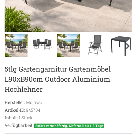
5tlg Gartengarnitur Gartenmöbel
L90xB90cm Outdoor Aluminium
Hochlehner
Hersteller:
Mojawo
Artikel-ID:
945734
Inhalt:
1
Stück
Verfügbarkeit:
Sofort versandfertig, Lieferzeit bis 1-3 Tage