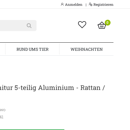
Anmelden
Registrieren
|
0
RUND UMS TIER
WEIHNACHTEN
nitur 5-teilig Aluminium - Rattan /
awo
41