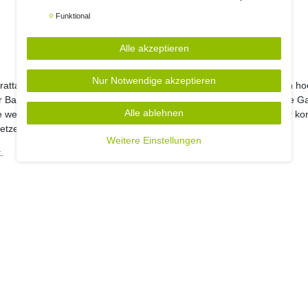
Funktional
Alle akzeptieren
n
Nur Notwendige akzeptieren
lyrattangeflecht dieses Markenproduktes von Mojawo
®
macht diesen hoc
er Balkon Er bietet eine sehr schöne Optik in Silber. Veredeln Sie Ihre
Alle ablehnen
ie werden viel und lange Freude an diesen Gartenstuhl haben, da er ko
nsetzen und genießen.
Weitere Einstellungen
.