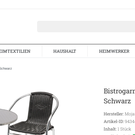
EIMTEXTILIEN
HAUSHALT
HEIMWERKER
/ Schwarz
Bistrogar
Schwarz
Hersteller:
Moj
Artikel-ID:
9434
Inhalt:
1
Stück