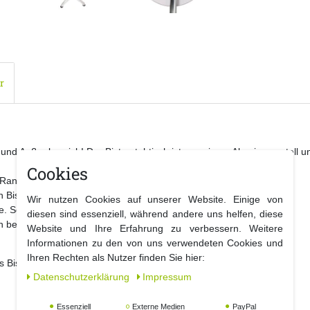
r
 und Außenbereich! Der Bistrostehtisch ist aus einem Alumiumgestell un
Cookies
 Rand. So kann kein Wasser ins innere der Platte eindringen.
 Bistrotisch und zum anderen als Stehtisch für Ihre Partys.
Wir nutzen Cookies auf unserer Website. Einige von
. So lässt er sich platzsparend verstauen.
diesen sind essenziell, während andere uns helfen, diese
n besonders festen Stand garantieren.
Website und Ihre Erfahrung zu verbessern. Weitere
Informationen zu den von uns verwendeten Cookies und
Ihren Rechten als Nutzer finden Sie hier:
 Bistrotisch: ca. 60x60 cm + H 70 cm
Daten­schutz­erklärung
Impressum
Essenziell
Externe Medien
PayPal