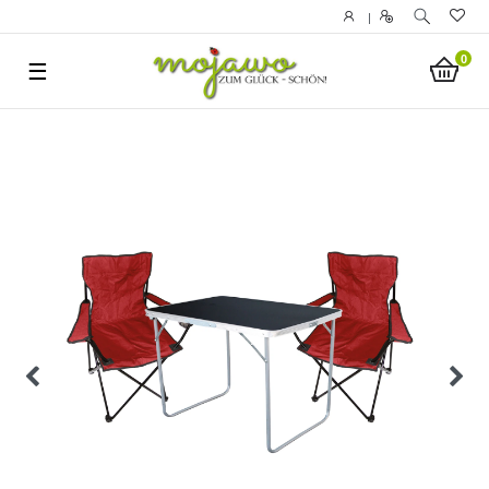
|
0
☰