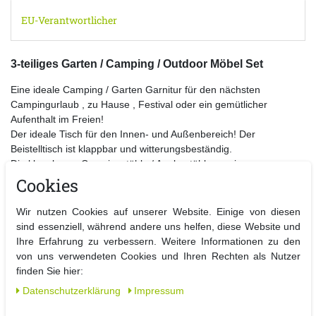
EU-Verantwortlicher
3-teiliges Garten / Camping / Outdoor Möbel Set
Eine ideale Camping / Garten Garnitur für den nächsten
Campingurlaub , zu Hause , Festival oder ein gemütlicher
Aufenthalt im Freien!
Der ideale Tisch für den Innen- und Außenbereich! Der
Beistelltisch ist klappbar und witterungsbeständig.
Die klappbaren Campingstühle / Anglerstühle vereinen
zeitgemäßes Design mit Gemütlichkeit.
Cookies
Details Tisch :
Wir nutzen Cookies auf unserer Website. Einige von diesen
sind essenziell, während andere uns helfen, diese Website und
- Campingtisch mit Tragegriff
Ihre Erfahrung zu verbessern. Weitere Informationen zu den
- Tisch zusammenklappbar
von uns verwendeten Cookies und Ihren Rechten als Nutzer
- leicht zu transportieren
finden Sie hier:
- schneller und einfacher Aufbau
-
Maße
: Montiert ( B x T x H ) ca. 70 x 50 x 59 cm
Daten­schutz­erklärung
Impressum
-
Material
: Aluminium ,
MDF- Tischlatte schwarz mit