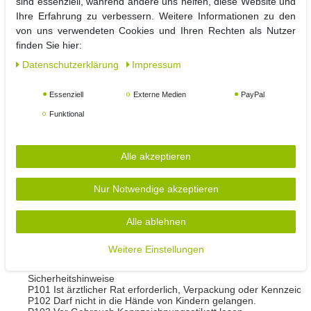
sind essenziell, während andere uns helfen, diese Website und
je Gaskartusche 227 g
Ihre Erfahrung zu verbessern. Weitere Informationen zu den
leichtes Eigengewicht
von uns verwendeten Cookies und Ihren Rechten als Nutzer
maximale Hitzeentwicklung 1000 °C,
finden Sie hier:
max. Brenndauer Butangaskartusche: 1-2 h , je nach Gaseinste
Daten­schutz­erklärung
Impressum
Gewicht:
Essenziell
Externe Medien
PayPal
Gewicht je Gaskartusche: 0,31 kg
Funktional
Abmessungen:
Größe Butangaskartusche: Höhe 21cm, Ø 6,7cm
Alle akzeptieren
Sicherheitshinweise:
Nur Notwendige akzeptieren
Kennzeichnungselemente - Butangaskartuschen:
Kennzeichnung gemäß Verordnung (EG) Nr. 1272/2008
Das Produkt ist gemäß CLP-Verordnung eingestuft und gekennz
Alle ablehnen
Achtung!
Weitere Einstellungen
Gefahrenhinweise
H220 Extrem entzündbares Gas.
Sicherheitshinweise
P101 Ist ärztlicher Rat erforderlich, Verpackung oder Kennzeichn
P102 Darf nicht in die Hände von Kindern gelangen.