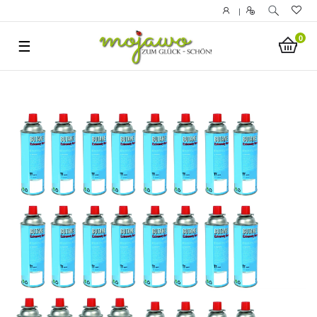
|
0
☰