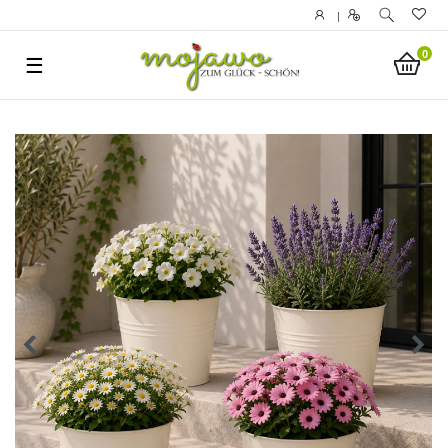
|
0
☰