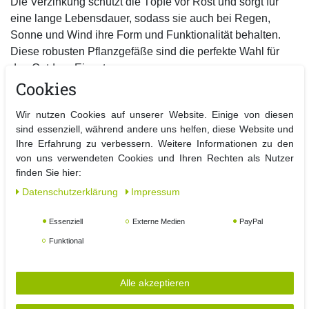
Die Verzinkung schützt die Töpfe vor Rost und sorgt für
eine lange Lebensdauer, sodass sie auch bei Regen,
Sonne und Wind ihre Form und Funktionalität behalten.
Diese robusten Pflanzgefäße sind die perfekte Wahl für
den Outdoor-Einsatz.
Cookies
Vielseitig und Praktisch
Wir nutzen Cookies auf unserer Website. Einige von diesen
Mit den kompakten Maßen von Ø17 cm x H15 cm bieten
sind essenziell, während andere uns helfen, diese Website und
die Blumentöpfe ausreichend Platz für Ihre Pflanzen.
Ihre Erfahrung zu verbessern. Weitere Informationen zu den
So können Sie eine grüne Oase schaffen.
von uns verwendeten Cookies und Ihren Rechten als Nutzer
finden Sie hier:
Elegantes Design für Ihren Außenbereich in Weiß
Daten­schutz­erklärung
Impressum
Die elegante weiße Farbe fügt sich harmonisch in jedes
Garten- oder Balkonambiente ein und sorgt für eine
Essenziell
Externe Medien
PayPal
stilvolle Optik.
Funktional
Ob Sie bunte Blumen, duftende Kräuter oder grüne
Pflanzen verwenden – diese Blumentöpfe ergänzen jedes
Alle akzeptieren
Pflanzenarrangement und schaffen eine einladende
Atmosphäre.