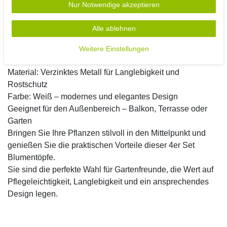
Nur Notwendige akzeptieren
Produktmerkmale
:
Alle ablehnen
Set mit 4 Balkontöpfen in 4 weiß
Durchmesser: 17 cm, Höhe: 15 cm – ideal für
Weitere Einstellungen
kleinere Pflanzen
Material: Verzinktes Metall für Langlebigkeit und
Rostschutz
Farbe: Weiß – modernes und elegantes Design
Geeignet für den Außenbereich – Balkon, Terrasse oder
Garten
Bringen Sie Ihre Pflanzen stilvoll in den Mittelpunkt und
genießen Sie die praktischen Vorteile dieser 4er Set
Blumentöpfe.
Sie sind die perfekte Wahl für Gartenfreunde, die Wert auf
Pflegeleichtigkeit, Langlebigkeit und ein ansprechendes
Design legen.