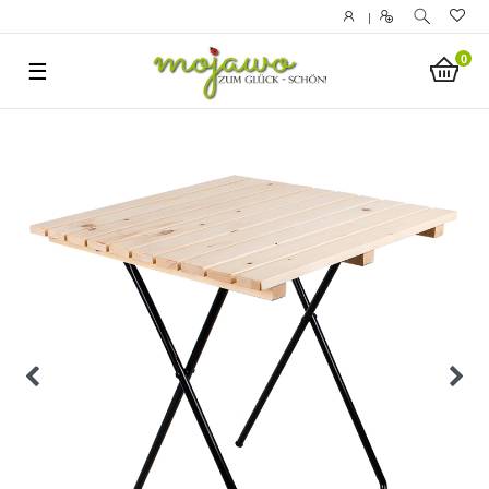
|
0
☰