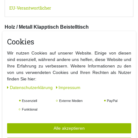
EU-Verantwortlicher
Holz / Metall Klapptisch Beistelltisch
In sekundenschnelle ist dieser Klapp - Tisch mit wenigen
Cookies
Handgriffen aufgebaut und auch wieder zusammengeklappt.
Dieser Beistelltisch passt für ein spontanes Picknick, auf dem
Wir nutzen Cookies auf unserer Website. Einige von diesen
Campingplatz oder einfach auf dem Balkon oder Terrasse....
sind essenziell, während andere uns helfen, diese Website und
Ihre Erfahrung zu verbessern. Weitere Informationen zu den
Details:
von uns verwendeten Cookies und Ihren Rechten als Nutzer
finden Sie hier:
- Beistelltisch / Klapptisch klappbar für Innen- und Außen geeignet
Daten­schutz­erklärung
Impressum
- Größe aufgestellt ca.: 45 cm x 45 cm x 50 cm (Breite x Tiefe x
Höhe)
Essenziell
Externe Medien
PayPal
- einfach zusammenklappbar - Dicke dann 3 cm
- Material: Platte Holz lackiert natur , Gestell : Metall
Funktional
pulverbeschichtet
- Witterungs- und wetterfest , pflegeleicht
Alle akzeptieren