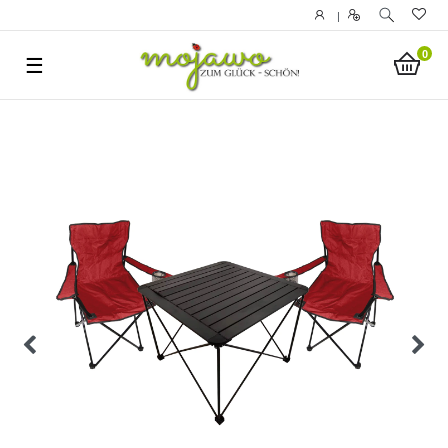
|
0
☰