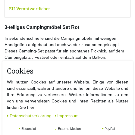
EU-Verantwortlicher
3-teiliges Campingmöbel Set Rot
In sekundenschnelle sind die Campingmöbeln mit wenigen
Handgriffen aufgebaut und auch wieder zusammengeklappt.
Dieses Camping-Set passt für ein spontanes Picknick, auf dem
Campingplatz , Festival oder einfach auf dem Balkon.
Durch das geringe Gewicht und dem Klappmechanismus sind die
Cookies
Outdoor Möbel bei Jägern und Anglern sehr beliebt.
Der Faltstuhl kann durch den Klappmechanismus platzsparend
Wir nutzen Cookies auf unserer Website. Einige von diesen
verstaut werden. (Tasche inklusive)
sind essenziell, während andere uns helfen, diese Website und
Durch das robuste und pulverbeschichtete Stahlgestell ist der
Ihre Erfahrung zu verbessern. Weitere Informationen zu den
Campingstuhl / Campingtisch für jedes Wetter geeignet.
von uns verwendeten Cookies und Ihren Rechten als Nutzer
Details:
finden Sie hier:
- Campingtisch / Klapptisch , 2x Anglerstühle mit Tasche
Daten­schutz­erklärung
Impressum
- leicht zu transportieren , pflegeleicht , platzsparend , klappbar
-
Maße Tisch
: Montiert ( BxTxH) ca. 70 x 70 x 56 cm
Essenziell
Externe Medien
PayPal
-
Material Tisch
: Stahl pulverbeschichtet /
Farbe
: Schwarz