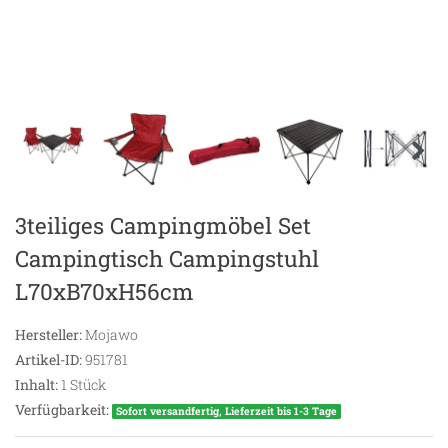
3teiliges Campingmöbel Set
Campingtisch Campingstuhl
L70xB70xH56cm
Hersteller:
Mojawo
Artikel-ID:
951781
Inhalt:
1
Stück
Verfügbarkeit:
Sofort versandfertig, Lieferzeit bis 1-3 Tage