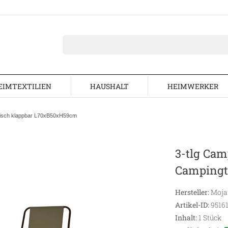
EIMTEXTILIEN
HAUSHALT
HEIMWERKER
tisch klappbar L70xB50xH59cm
3-tlg Ca
Campingt
Hersteller:
Moj
Artikel-ID:
9516
Inhalt:
1
Stück