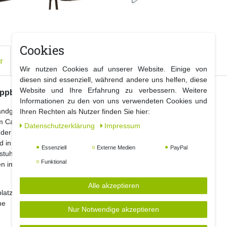
Cookies
r
Wir nutzen Cookies auf unserer Website. Einige von
diesen sind essenziell, während andere uns helfen, diese
Website und Ihre Erfahrung zu verbessern. Weitere
appbar
Informationen zu den von uns verwendeten Cookies und
andgriffen aufgebaut und auch wieder zusammengeklappt.
Ihren Rechten als Nutzer finden Sie hier:
m Campingplatz , Festival oder einfach auf dem Balkon.
Daten­schutz­erklärung
Impressum
der Tisch auch bei z.B. Jägern und Anglern sehr beliebt.
in der Tasche (inklusive) verstaut werden.
Essenziell
Externe Medien
PayPal
tuhl für jedes Wetter geeignet....
Funktional
 im Outdoor - Bereich garantiert.
Alle akzeptieren
platzsparend und pflegeleicht
he
Nur Notwendige akzeptieren