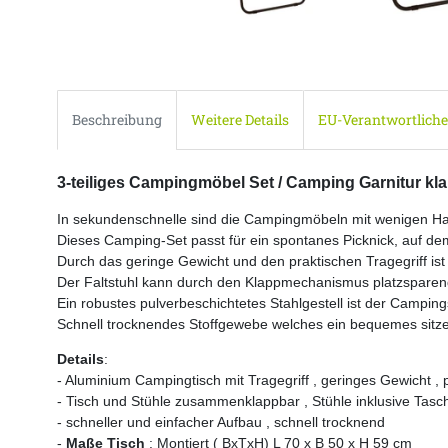
Beschreibung
Weitere Details
EU-Verantwortliche
3-teiliges Campingmöbel Set / Camping Garnitur kl
In sekundenschnelle sind die Campingmöbeln mit wenigen H
Dieses Camping-Set passt für ein spontanes Picknick, auf de
Durch das geringe Gewicht und den praktischen Tragegriff ist 
Der Faltstuhl kann durch den Klappmechanismus platzsparend 
Ein robustes pulverbeschichtetes Stahlgestell ist der Campings
Schnell trocknendes Stoffgewebe welches ein bequemes sitzen
Details
:
- Aluminium Campingtisch mit Tragegriff , geringes Gewicht , 
- Tisch und Stühle zusammenklappbar , Stühle inklusive Tasc
- schneller und einfacher Aufbau , schnell trocknend
-
Maße Tisch
: Montiert ( BxTxH) L 70 x B 50 x H 59 cm