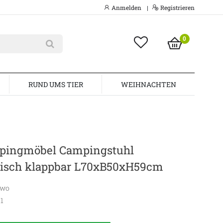
Anmelden
Registrieren
|
0
RUND UMS TIER
WEIHNACHTEN
mpingmöbel Campingstuhl
isch klappbar L70xB50xH59cm
awo
11