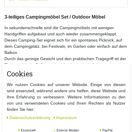
3-teiliges Campingmöbel Set / Outdoor Möbel
In sekundenschnelle sind die Campingmöbeln mit wenigen
Handgriffen aufgebaut und auch wieder zusammengeklappt.
Dieses Camping-Set eignet sich für ein spontanes Picknick, auf
dem Campingplatz, bei Festivals, im Garten oder einfach auf dem
Balkon.
Durch das geringe Gewicht und den praktischen Tragegriff ist der
Tisch auch bei z.B. Jägern und Anglern sehr beliebt.
Der Faltstuhl kann durch den Klappmechanismus platzsparend
Cookies
verstaut werden.
Ein robustes pulverbeschichtetes Stahlgestell sorgt für Stabilität
Wir nutzen Cookies auf unserer Website. Einige von diesen
und Standfestigkeit der Klappstuhle bei jedem Wetter.
sind essenziell, während andere uns helfen, diese Website und
Ihre Erfahrung zu verbessern. Weitere Informationen zu den
Details:
von uns verwendeten Cookies und Ihren Rechten als Nutzer
- Campingtisch mit Tragegriff Höhenverstellbar
finden Sie hier:
- klappbar + leicht zu transportieren
Daten­schutz­erklärung
Impressum
-
Material
: Gestell - Aluminium /
Platte
: MDF
-
Maße Tisch
: Montiert L 80 x B 80 x H 70 cm
Essenziell
Externe Medien
PayPal