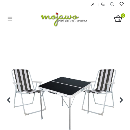
|
0
☰