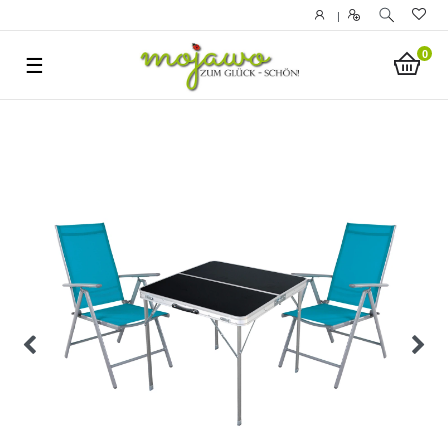
|
0
☰