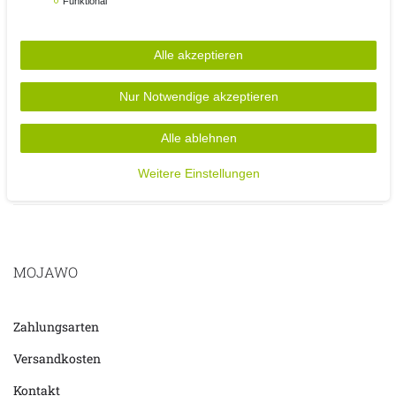
Funktional
- hochwertiges Aluminiumprofil
- Maximalbelastung: 120 kg
- Maße Stuhl: 54 cm x 64 cm x 106 cm
Alle akzeptieren
- Farbe Stuhl: Silbergrau/Petrol
Nur Notwendige akzeptieren
Lieferumfang: 1x Campingtisch + 2x Positionsstuhl
Silbergrau/Petrol
Alle ablehnen
Weitere Einstellungen
MOJAWO
Zahlungsarten
Versandkosten
Kontakt