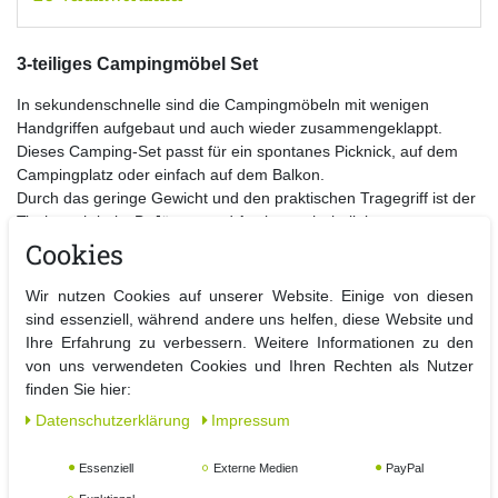
3-teiliges Campingmöbel Set
In sekundenschnelle sind die Campingmöbeln mit wenigen
Handgriffen aufgebaut und auch wieder zusammengeklappt.
Dieses Camping-Set passt für ein spontanes Picknick, auf dem
Campingplatz oder einfach auf dem Balkon.
Durch das geringe Gewicht und den praktischen Tragegriff ist der
Tisch auch bei z.B. Jägern und Anglern sehr beliebt.
Der Faltstuhl kann durch den Klappmechanismus platzsparend
Cookies
verstaut werden.
Durch das robuste Aluminium ist der Klappstuhl für jedes Wetter
Wir nutzen Cookies auf unserer Website. Einige von diesen
geeignet.
sind essenziell, während andere uns helfen, diese Website und
Ihre Erfahrung zu verbessern. Weitere Informationen zu den
Details:
von uns verwendeten Cookies und Ihren Rechten als Nutzer
- Campingtisch mit Tragegriff
finden Sie hier:
- Tisch und Stühle zusammenklappbar
Daten­schutz­erklärung
Impressum
- leicht zu transportieren
- schneller und einfacher Aufbau
Essenziell
Externe Medien
PayPal
- Maße Tisch : Montiert ( BxTxH) ca. 80 x 80 x 70 cm
- 7-fach verstellbare Rückenlehne