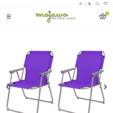
|
0
☰