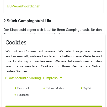
EU-Verantwortlicher
2 Stück Campingstuhl Lila
Der Klappstuhl eignet sich ideal für Ihren Campingurlaub, für den
Strandbesuch und viele weitere Aktivitäten.
Durch das robuste und pulverbeschichtete Stahlgestell ist der
Cookies
Campingstuhl für jedes Wetter geeignet.
Der Faltstuhl kann durch den Klappmechanismus platzsparend
Wir nutzen Cookies auf unserer Website. Einige von diesen
verstaut werden.
sind essenziell, während andere uns helfen, diese Website und
Ihre Erfahrung zu verbessern. Weitere Informationen zu den
Details:
von uns verwendeten Cookies und Ihren Rechten als Nutzer
- 2 Stück Campingstuhl
finden Sie hier:
- Maße aufgestellt: ca. B 53 x T 46 x H 74 cm
Daten­schutz­erklärung
Impressum
- Maße Sitzfläche: ca. 40 x 40 cm
- Maße Sitzhöhe: ca. 39 cm
Essenziell
Externe Medien
PayPal
- Matrial Gestell: Stahl (pulverbeschichtet)
- Material Gewebe: Textilgewebe
Funktional
- Klappbar
- Farbe: Lila