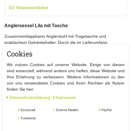
EU-Verantwortlicher
Anglersessel Lila mit Tasche
Zusammenklappbarer Anglerstuhl mit Tragetasche und
praktischem Getränkehalter. Durch die im Lieferumfang
enthaltene Tragetasche kann der Faltstuhl einfach transportiert
Cookies
werden. Mit dem integrierten Getränkehalter und dem bequemen
Sitzkomfort kann man sich lange darin entspannen.
Wir nutzen Cookies auf unserer Website. Einige von diesen
Ideal für den Angler, Camper oder auch bei jedem Festival. Der
sind essenziell, während andere uns helfen, diese Website und
pulverbeschichtete Metallrahmen ist belastbar bis zirka 110kg.
Ihre Erfahrung zu verbessern. Weitere Informationen zu den
Maße ca. B 81cm x T 46cm x H 80cm Sitzhöhe ca. 42cm,
von uns verwendeten Cookies und Ihren Rechten als Nutzer
Sitzbreite ca. 50cm Farbe Lila.
finden Sie hier:
Daten­schutz­erklärung
Impressum
Details:
- Anglersessel
Essenziell
Externe Medien
PayPal
- Maße aufgestellt: ca. B 81cm x T 46cm x H 80cm
Funktional
- Maße Sitzbreite: ca. 50 cm
- Maße Sitzhöhe: ca. 42 cm