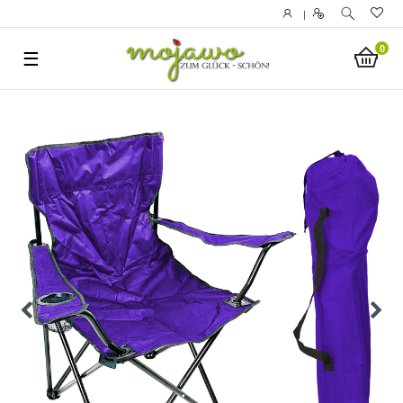
|
0
☰