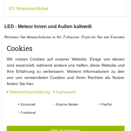
EU-Verantwortlicher
LED - Meteor Innen und Außen kaltweiß
Bringen Sie Abwechslung in Ihr Zuhause. Egal ob Sie ein Fenster,
eine Wand oder einen Baum beleuchten möchten, die Lichterkette
Cookies
bringt Abwechslung rein.
Der Meteor Lichetrregen macht Ihre Beleuchtung zu etwas ganz
Wir nutzen Cookies auf unserer Website. Einige von diesen
Besonderen.
sind essenziell, während andere uns helfen, diese Website und
Durch die LED-Technik haben Sie eine Lichterkette mit hoher
Ihre Erfahrung zu verbessern. Weitere Informationen zu den
Effizenz und geringem Stromverbrauch.
von uns verwendeten Cookies und Ihren Rechten als Nutzer
finden Sie hier:
Details:
- LED-Meteor
Daten­schutz­erklärung
Impressum
- Leuchtfarbe: kaltweiß
- Kabelfarbe: Transparent
Essenziell
Externe Medien
PayPal
- Zuleitung: ca. 10m / Kettenlänge c. 6,6m
Funktional
- 12 Stangen / 240 LED's
- Größe Stange: 31cm
- Für Innen und Außen geeignet
Alle akzeptieren