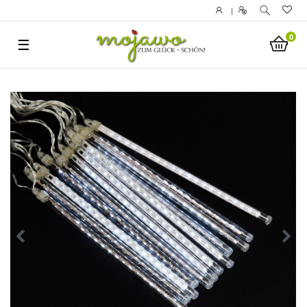
|
0
☰